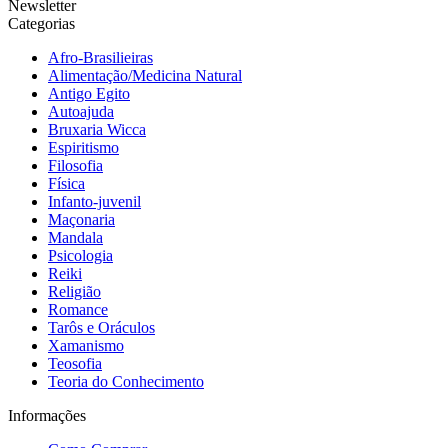
Newsletter
Categorias
Afro-Brasilieiras
Alimentação/Medicina Natural
Antigo Egito
Autoajuda
Bruxaria Wicca
Espiritismo
Filosofia
Física
Infanto-juvenil
Maçonaria
Mandala
Psicologia
Reiki
Religião
Romance
Tarôs e Oráculos
Xamanismo
Teosofia
Teoria do Conhecimento
Informações