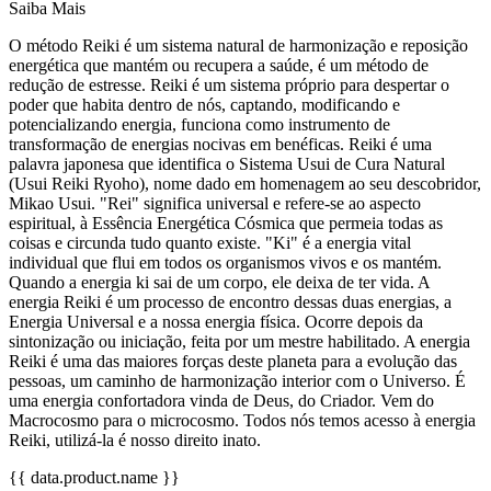
Saiba Mais
O método Reiki é um sistema natural de harmonização e reposição
energética que mantém ou recupera a saúde, é um método de
redução de estresse. Reiki é um sistema próprio para despertar o
poder que habita dentro de nós, captando, modificando e
potencializando energia, funciona como instrumento de
transformação de energias nocivas em benéficas. Reiki é uma
palavra japonesa que identifica o Sistema Usui de Cura Natural
(Usui Reiki Ryoho), nome dado em homenagem ao seu descobridor,
Mikao Usui. "Rei" significa universal e refere-se ao aspecto
espiritual, à Essência Energética Cósmica que permeia todas as
coisas e circunda tudo quanto existe. "Ki" é a energia vital
individual que flui em todos os organismos vivos e os mantém.
Quando a energia ki sai de um corpo, ele deixa de ter vida. A
energia Reiki é um processo de encontro dessas duas energias, a
Energia Universal e a nossa energia física. Ocorre depois da
sintonização ou iniciação, feita por um mestre habilitado. A energia
Reiki é uma das maiores forças deste planeta para a evolução das
pessoas, um caminho de harmonização interior com o Universo. É
uma energia confortadora vinda de Deus, do Criador. Vem do
Macrocosmo para o microcosmo. Todos nós temos acesso à energia
Reiki, utilizá-la é nosso direito inato.
{{ data.product.name }}